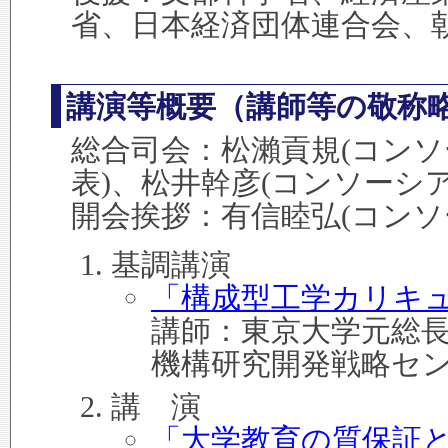
省、日本経済団体連合会、
講演等概要（講師等の敬称
総合司会：松瀨貢規(コン
表)、松井幹彦(コンソーシ
開会挨拶：有信睦弘(コンソ
基調講演
「構成型工学カリキ
講師：東京大学元総
機構研究開発戦略セン
講 演
「大学教育の質保証