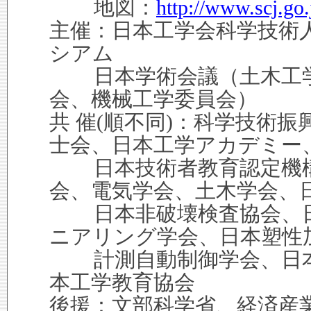
地図：
http://www.scj.go.
主催：日本工学会科学技術
シアム
日本学術会議（土木工学
会、機械工学委員会）
共 催(順不同)：科学技術
士会、日本工学アカデミー
日本技術者教育認定機構
会、電気学会、土木学会、
日本非破壊検査協会、日
ニアリング学会、日本塑性
計測自動制御学会、日本
本工学教育協会
後援：文部科学省、経済産