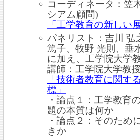
コーディネータ：笠木
シアム顧問)
「工学教育の新しい
パネリスト：吉川 弘
篤子、牧野 光則、垂
に加え、工学院大学教
講師：工学院大学教授
「技術者教育に関す
標」
・論点１：工学教育
題の本質は何か
・論点２：そのため
きか