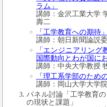
ラム」
講師：金沢工業大学 
壽二
「工学教育への期待
講師：朝日新聞論説委
「エンジニアリング
国際動向とわが国に
講師：中央大学教授 
「理工系学部のため
講師：岡山大学大学院
パネル討論「工学教育の
の現状と課題」