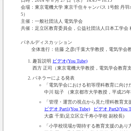
日時：2014 年 8 月 27 日（水） 14:45～16:15
会場：東京電機大学 東京千住キャンパス 1号館 丹
5）
主催：一般社団法人 電気学会
共催：足立区教育委員会，公益社団法人日本工学会 
パネルディスカッション
全体進行：佐藤 之彦(千葉大学教授，電気学会教
趣旨説明
ビデオ(You Tube)
西方 正司（東京電機大学教授，電気学会教育
パネラーによる発表
「電気学会における初等理科教育に向け
中川 聡子 （東京都市大学教授，平成25
「管理・運営の視点から見た理科教育支
ビデオ Part1(You Tube)
ビデオ Part2(You T
大森 千里(足立区立千寿小学校 副校長)
「小学校現場が期待する教育支援のあり