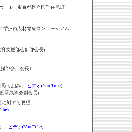
羽ホール（東京都足立区千住旭町
科学技術人材育成コンソーシアム
育支援部会副部会長)
支援部会部会長）
た取り組み」
ビデオ(You Tube)
年度電気学会副会長)
援に対する要望」
ube)
方」
ビデオ(You Tube)